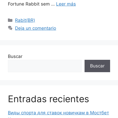
Fortune Rabbit sem …
Leer más
Categorías
Rabit(BR)
Deja un comentario
Buscar
Buscar
Entradas recientes
Виды спорта для ставок новичкам в Мостбет