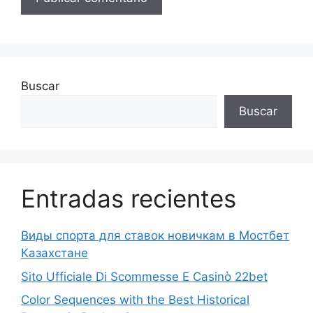
Buscar
Buscar
Entradas recientes
Виды спорта для ставок новичкам в Мостбет
Казахстане
Sito Ufficiale Di Scommesse E Casinò 22bet
Color Sequences with the Best Historical