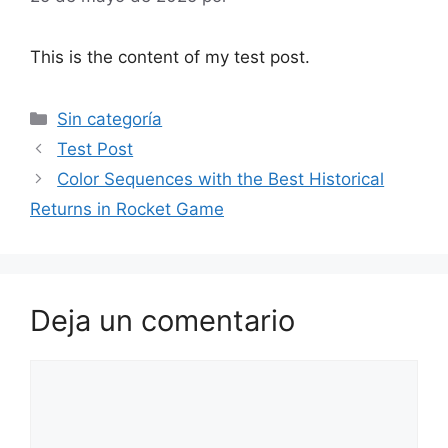
This is the content of my test post.
Categorías
Sin categoría
Test Post
Color Sequences with the Best Historical
Returns in Rocket Game
Deja un comentario
Comentario