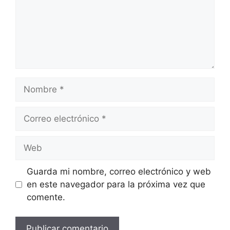
Nombre
Correo
electrónico
Web
Guarda mi nombre, correo electrónico y web
en este navegador para la próxima vez que
comente.