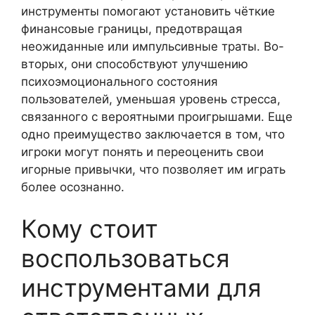
инструменты помогают установить чёткие
финансовые границы, предотвращая
неожиданные или импульсивные траты. Во-
вторых, они способствуют улучшению
психоэмоционального состояния
пользователей, уменьшая уровень стресса,
связанного с вероятными проигрышами. Еще
одно преимущество заключается в том, что
игроки могут понять и переоценить свои
игорные привычки, что позволяет им играть
более осознанно.
Кому стоит
воспользоваться
инструментами для