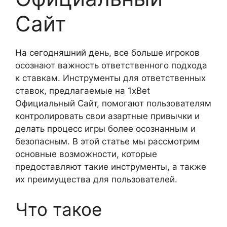
Сайт
На сегодняшний день, все больше игроков
осознают важность ответственного подхода
к ставкам. Инструменты для ответственных
ставок, предлагаемые на 1xBet
Официальный Сайт, помогают пользователям
контролировать свои азартные привычки и
делать процесс игры более осознанным и
безопасным. В этой статье мы рассмотрим
основные возможности, которые
предоставляют такие инструменты, а также
их преимущества для пользователей.
Что такое