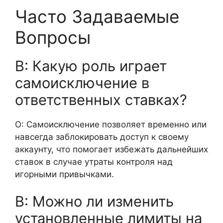
Часто Задаваемые
Вопросы
В: Какую роль играет
самоисключение в
ответственных ставках?
О: Самоисключение позволяет временно или
навсегда заблокировать доступ к своему
аккаунту, что помогает избежать дальнейших
ставок в случае утраты контроля над
игорными привычками.
В: Можно ли изменить
установленные лимиты на