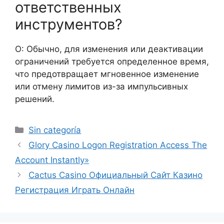
ответственных
инструментов?
О: Обычно, для изменения или деактивации
ограничений требуется определенное время,
что предотвращает мгновенное изменение
или отмену лимитов из-за импульсивных
решений.
Categorías
Sin categoría
Glory Casino Logon Registration Access The
Account Instantly»
Cactus Casino Официальный Сайт Казино
Регистрация Играть Онлайн