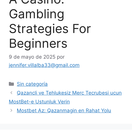
Gambling
Strategies For
Beginners
9 de mayo de 2025
por
jennifer.villalba33@gmail.com
Categorías
Sin categoría
Qazancli ve Tehlukesiz Merc Tecrubesi ucun
MostBet-e Ustunluk Verin
Mostbet Az: Qazanmagin en Rahat Yolu