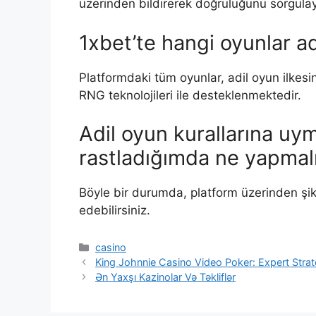
üzerinden bildirerek doğruluğunu sorgulaya
1xbet’te hangi oyunlar ad
Platformdaki tüm oyunlar, adil oyun ilkesi
RNG teknolojileri ile desteklenmektedir.
Adil oyun kurallarına uym
rastladığımda ne yapmal
Böyle bir durumda, platform üzerinden şi
edebilirsiniz.
Categorías
casino
King Johnnie Casino Video Poker: Expert Strat
Ən Yaxşı Kazinolar Və Təkliflər