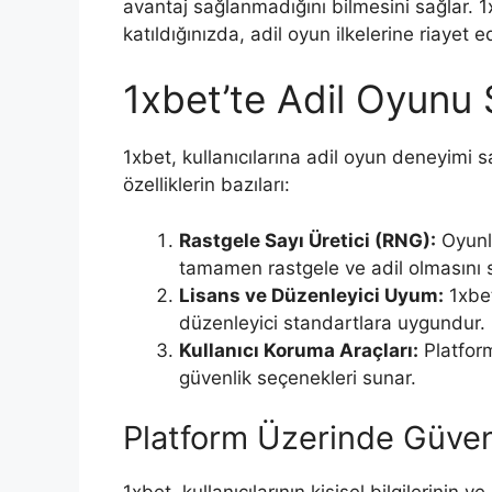
avantaj sağlanmadığını bilmesini sağlar. 1
katıldığınızda, adil oyun ilkelerine riayet 
1xbet’te Adil Oyunu 
1xbet, kullanıcılarına adil oyun deneyimi s
özelliklerin bazıları:
Rastgele Sayı Üretici (RNG):
Oyunla
tamamen rastgele ve adil olmasını s
Lisans ve Düzenleyici Uyum:
1xbet
düzenleyici standartlara uygundur.
Kullanıcı Koruma Araçları:
Platform
güvenlik seçenekleri sunar.
Platform Üzerinde Güven