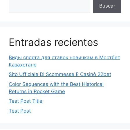
Buscar
Entradas recientes
Виды спорта для ставок новичкам в Мостбет
Казахстане
Sito Ufficiale Di Scommesse E Casinò 22bet
Color Sequences with the Best Historical
Returns in Rocket Game
Test Post Title
Test Post